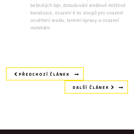
bežeckých lajn, dobudování areálové dešťové
kanalizace, osazení 6 ks sloupů pro osazení
osvětlení areálu, terénní úpravy a osazení
mobiliáře.
PŘEDCHOZÍ ČLÁNEK
DALŠÍ ČLÁNEK