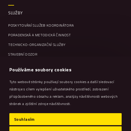
SLUŽBY
POSKYTOVÁNÍ SLUŽEB KOORDINÁTORA
PORADENSKÁ A METODICKÁ ČINNOST
TECHNICKO-ORGANIZAČNÍ SLUŽBY
STAVEBNÍ DOZOR
VZDĚLÁVÁNÍ A ŠKOLENÍ
Používáme soubory cookies
LEGISLATIVA
Tyto webové stránky používají soubory cookies a další sledovací
nástroje s cílem vylepšení uživatelského prostředí, zobrazení
LEGISLATIVA
přizpůsobeného obsahu a reklam, analýzy návštěvnosti webových
POVINNOSTI ZAMĚSTNAVATELE
stránek a zjištění zdroje návštěvnosti.
POVINNOSTI ZAMĚSTNANCE
Souhlasím